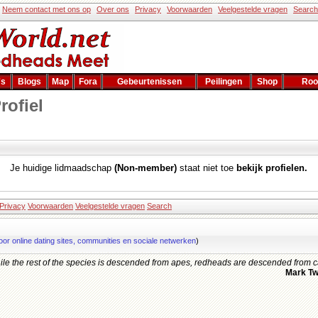
Neem contact met ons op
Over ons
Privacy
Voorwaarden
Veelgestelde vragen
Search
's
Blogs
Map
Fora
Gebeurtenissen
Peilingen
Shop
Roo
rofiel
Je huidige lidmaadschap
(Non-member)
staat niet toe
bekijk profielen.
Privacy
Voorwaarden
Veelgestelde vragen
Search
oor online dating sites, communities en sociale netwerken
)
le the rest of the species is descended from apes, redheads are descended from c
Mark Tw