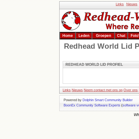
Links
Nieuws
Home
Leden
Groepen
Chat
Foto
Redhead World Lid P
REDHEAD WORLD LID PROFIEL
Links
Nieuws
Neem contact met ons op
Over ons
Powered by
Dolphin Smart Community Builder
BoonEx Community Software Experts
(
software v
Whi