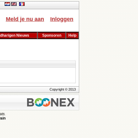
Meld je nu aan
Inloggen
dharigen Nieuws
Sponsoren
Help
Copyright © 2013
ats.
ain