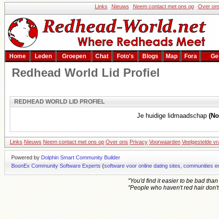
Links
Nieuws
Neem contact met ons op
Over on
Home
Leden
Groepen
Chat
Foto's
Blogs
Map
Fora
Ge
Redhead World Lid Profiel
REDHEAD WORLD LID PROFIEL
Je huidige lidmaadschap
(N
Links
Nieuws
Neem contact met ons op
Over ons
Privacy
Voorwaarden
Veelgestelde v
Powered by
Dolphin Smart Community Builder
BoonEx Community Software Experts
(
software voor online dating sites, communities 
"You'd find it easier to be bad tha
"People who haven't red hair don't