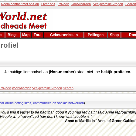
Neem contact met ons op
Over ons
Privacy
Voorwaarden
Veelgestelde vragen
Search
's
Blogs
Map
Fora
Gebeurtenissen
Peilingen
Shop
Roo
rofiel
Je huidige lidmaadschap
(Non-member)
staat niet toe
bekijk profielen.
Privacy
Voorwaarden
Veelgestelde vragen
Search
oor online dating sites, communities en sociale netwerken
)
"You'd find it easier to be bad than good if you had red hair," said Anne reproachfully
"People who haven't red hair don't know what trouble is."
Anne to Marilla in "Anne of Green Gables