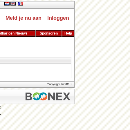
Meld je nu aan
Inloggen
dharigen Nieuws
Sponsoren
Help
Copyright © 2013
.
"