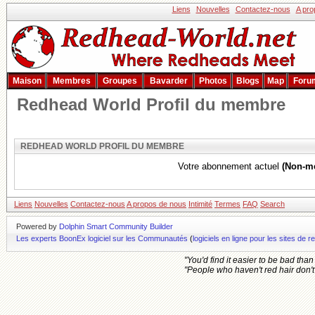
Liens
Nouvelles
Contactez-nous
A pro
Maison
Membres
Groupes
Bavarder
Photos
Blogs
Map
Foru
Redhead World Profil du membre
REDHEAD WORLD PROFIL DU MEMBRE
Votre abonnement actuel
(Non-m
Liens
Nouvelles
Contactez-nous
A propos de nous
Intimité
Termes
FAQ
Search
Powered by
Dolphin Smart Community Builder
Les experts BoonEx logiciel sur les Communautés
(
logiciels en ligne pour les sites d
"You'd find it easier to be bad tha
"People who haven't red hair don't