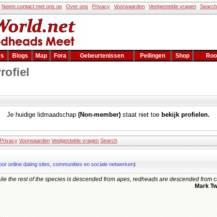
Neem contact met ons op
Over ons
Privacy
Voorwaarden
Veelgestelde vragen
Search
's
Blogs
Map
Fora
Gebeurtenissen
Peilingen
Shop
Roo
rofiel
Je huidige lidmaadschap
(Non-member)
staat niet toe
bekijk profielen.
Privacy
Voorwaarden
Veelgestelde vragen
Search
oor online dating sites, communities en sociale netwerken
)
le the rest of the species is descended from apes, redheads are descended from c
Mark Tw