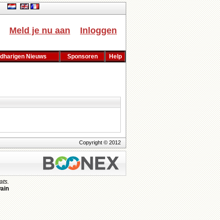
Meld je nu aan
Inloggen
dharigen Nieuws
Sponsoren
Help
Copyright © 2012
ats.
ain