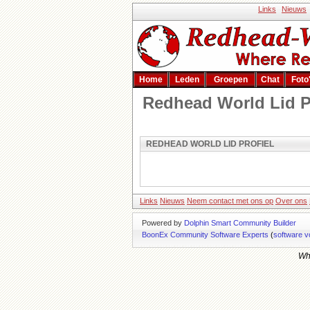
Links
Nieuws
Home
Leden
Groepen
Chat
Foto
Redhead World Lid P
REDHEAD WORLD LID PROFIEL
Links
Nieuws
Neem contact met ons op
Over ons
Powered by
Dolphin Smart Community Builder
BoonEx Community Software Experts
(
software v
Whi