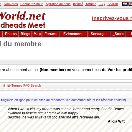
s
Nouvelles
Contactez-nous
A propos de nous
Intimité
Termes
FAQ
Search
Inscrivez-vous 
r
Photos
Blogs
Map
Forums
Événements
Sondages
_Store
l du membre
otre abonnement actuel
(Non-member)
ne vous permet pas
de Voir les profi
Intimité
Termes
FAQ
Search
s
(
logiciels en ligne pour les sites de rencontre, les communautés et les réseaux sociaux
)
When I was a kid, my dream was to be a farmer and marry Charlie Brown.
I wanted to rescue him and make him happy.
Besides, he was always lusting after the little redhead girl.
Alicia Witt