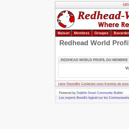
Lien
Maison
Membres
Groupes
Bavarde
Redhead World Profi
REDHEAD WORLD PROFIL DU MEMBRE
V
Liens
Nouvelles
Contactez-nous
A propos de nous
Powered by
Dolphin Smart Community Builder
Les experts BoonEx logiciel sur les Communauté