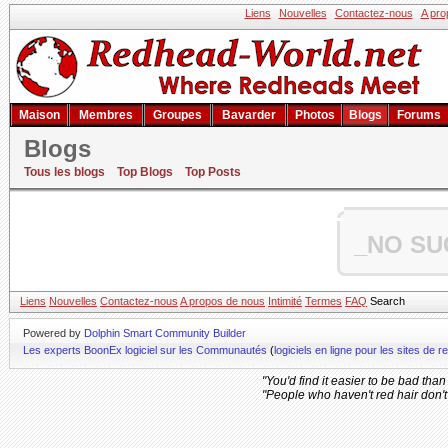
Liens
Nouvelles
Contactez-nous
A pro
Maison
Membres
Groupes
Bavarder
Photos
Blogs
Forums
Blogs
Tous les blogs
Top Blogs
Top Posts
_NO SU
Liens
Nouvelles
Contactez-nous
A propos de nous
Intimité
Termes
FAQ
Search
Powered by
Dolphin Smart Community Builder
Les experts BoonEx logiciel sur les Communautés
(
logiciels en ligne pour les sites d
"You'd find it easier to be bad tha
"People who haven't red hair don't