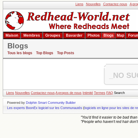
Liens
Nouvelles
Contactez-nous
A pro
Maison
Membres
Groupes
Bavarder
Photos
Blogs
Map
Foru
Blogs
Tous les blogs
Top Blogs
Top Posts
_NO SU
Liens
Nouvelles
Contactez-nous
A propos de nous
Intimité
Termes
FAQ
Search
Powered by
Dolphin Smart Community Builder
Les experts BoonEx logiciel sur les Communautés
(
logiciels en ligne pour les sites d
"You'd find it easier to be bad tha
"People who haven't red hair don't