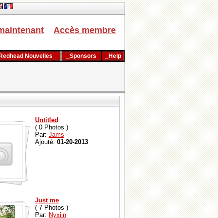
maintenant
Accès membre
Redhead Nouvelles
_Sponsors
_Help
Untitled
( 0 Photos )
Par:
Jams
Ajouté:
01-20-2013
Just me
( 7 Photos )
Par:
Nyxiin