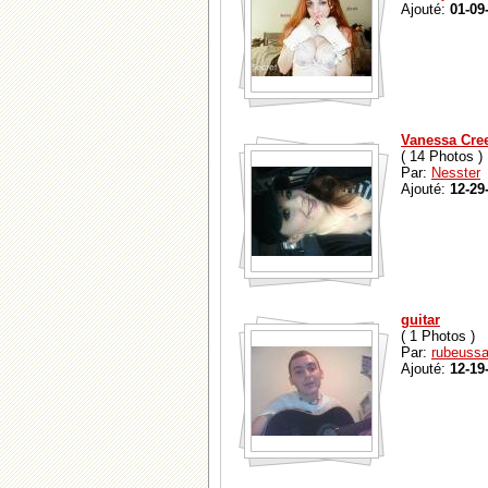
Ajouté:
01-09
Vanessa Cre
( 14 Photos )
Par:
Nesster
Ajouté:
12-29
guitar
( 1 Photos )
Par:
rubeussa
Ajouté:
12-19