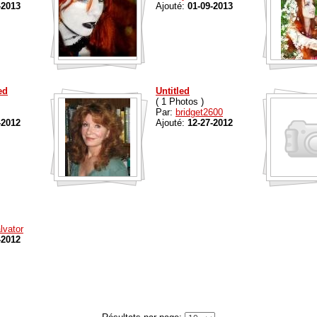
-2013
Ajouté:
01-09-2013
ed
Untitled
( 1 Photos )
Par:
bridget2600
-2012
Ajouté:
12-27-2012
lvator
-2012