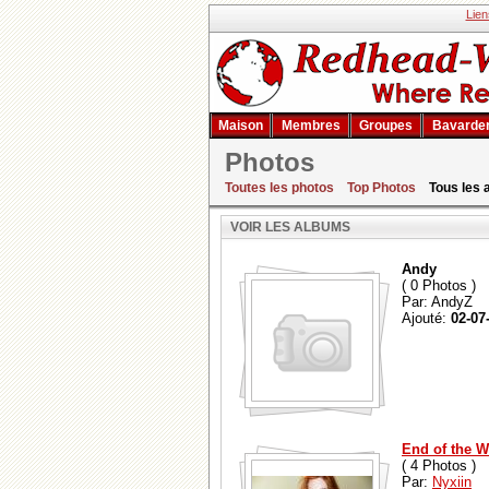
Lien
Maison
Membres
Groupes
Bavarde
Photos
Voir les albums
Toutes les photos
Top Photos
Tous les
VOIR LES ALBUMS
Andy
( 0 Photos )
Par: AndyZ
Ajouté:
02-07
End of the W
( 4 Photos )
Par:
Nyxiin