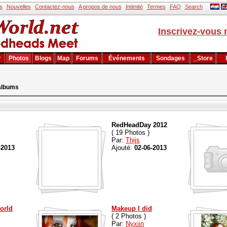
s
Nouvelles
Contactez-nous
A propos de nous
Intimité
Termes
FAQ
Search
Inscrivez-vous 
r
Photos
Blogs
Map
Forums
Événements
Sondages
_Store
 albums
RedHeadDay 2012
( 19 Photos )
Par:
Thijs
-2013
Ajouté:
02-06-2013
orld
Makeup I did
( 2 Photos )
Par:
Nyxiin