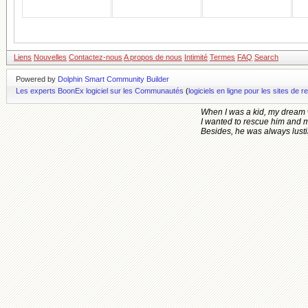
Liens
Nouvelles
Contactez-nous
A propos de nous
Intimité
Termes
FAQ
Search
Powered by
Dolphin Smart Community Builder
Les experts BoonEx logiciel sur les Communautés
(
logiciels en ligne pour les sites d
When I was a kid, my dream 
I wanted to rescue him and 
Besides, he was always lusting