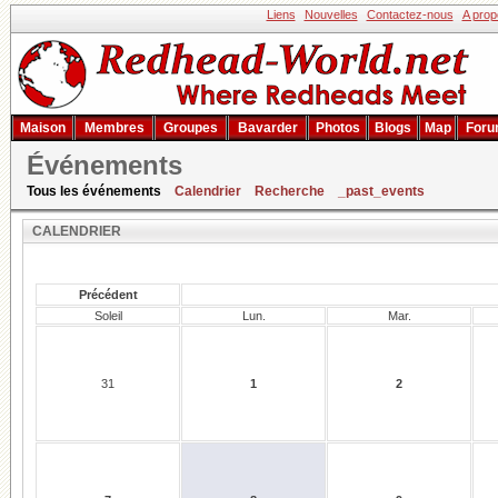
Liens
Nouvelles
Contactez-nous
A prop
Maison
Membres
Groupes
Bavarder
Photos
Blogs
Map
Foru
Événements
Événements
Tous les événements
Calendrier
Recherche
_past_events
CALENDRIER
Précédent
Soleil
Lun.
Mar.
31
1
2