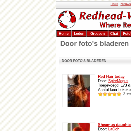
Links
Nieuws
Home
Leden
Groepen
Chat
Foto
Door foto's bladeren
DOOR FOTO'S BLADEREN
Red Hair today
Door:
SpireMagus
Toegevoegd:
173 d
Aantal keer bekek
2 s
Sheamus daughte
Door:
LaOch