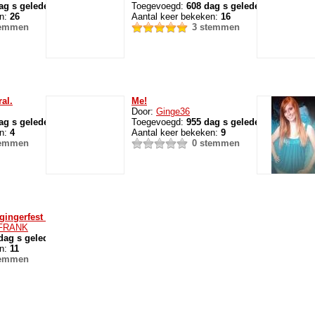
ag s geleden
Toegevoegd:
608 dag s geleden
en:
26
Aantal keer bekeken:
16
temmen
3 stemmen
al.
Me!
Door:
Ginge36
ag s geleden
Toegevoegd:
955 dag s geleden
en:
4
Aantal keer bekeken:
9
temmen
0 stemmen
gingerfest hosted by me
FRANK
dag s geleden
en:
11
temmen