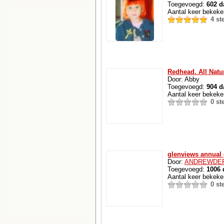
Toegevoegd:
602 d
Aantal keer bekek
4 s
Redhead. All Natur
Door: Abby
Toegevoegd:
904 d
Aantal keer bekek
0 s
glenviews annual 
Door:
ANDREWDE
Toegevoegd:
1006 
Aantal keer bekek
0 s