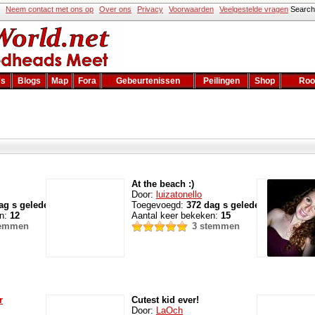
Neem contact met ons op
Over ons
Privacy
Voorwaarden
Veelgestelde vragen
Sear
's
Blogs
Map
Fora
Gebeurtenissen
Peilingen
Shop
Roo
At the beach :)
Door:
luizatonello
ag s geleden
Toegevoegd:
372 dag s geleden
en:
12
Aantal keer bekeken:
15
temmen
3 stemmen
r
Cutest kid ever!
Door:
LaOch