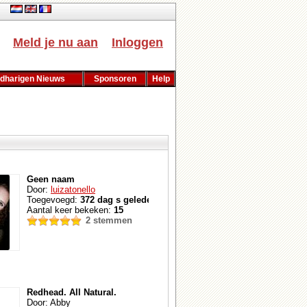
ch
Meld je nu aan
Inloggen
dharigen Nieuws
Sponsoren
Help
Geen naam
Door:
luizatonello
Toegevoegd:
372 dag s geleden
Aantal keer bekeken:
15
2 stemmen
Redhead. All Natural.
Door: Abby