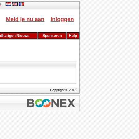
h
Meld je nu aan
Inloggen
dharigen Nieuws
Sponsoren
Help
Copyright © 2013