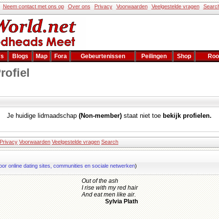
Neem contact met ons op
Over ons
Privacy
Voorwaarden
Veelgestelde vragen
Searc
's
Blogs
Map
Fora
Gebeurtenissen
Peilingen
Shop
Roo
rofiel
Je huidige lidmaadschap
(Non-member)
staat niet toe
bekijk profielen.
Privacy
Voorwaarden
Veelgestelde vragen
Search
oor online dating sites, communities en sociale netwerken
)
Out of the ash
I rise with my red hair
And eat men like air.
Sylvia Plath