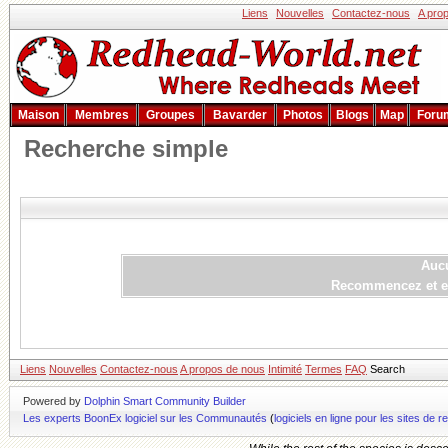
Liens
Nouvelles
Contactez-nous
A pro
Maison
Membres
Groupes
Bavarder
Photos
Blogs
Map
Foru
Recherche simple
Aucu
Recommencez et ess
Liens
Nouvelles
Contactez-nous
A propos de nous
Intimité
Termes
FAQ
Search
Powered by
Dolphin Smart Community Builder
Les experts BoonEx logiciel sur les Communautés
(
logiciels en ligne pour les sites d