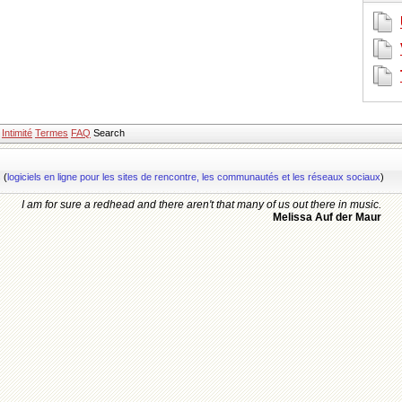
Intimité
Termes
FAQ
Search
s
(
logiciels en ligne pour les sites de rencontre, les communautés et les réseaux sociaux
)
I am for sure a redhead and there aren't that many of us out there in music.
Melissa Auf der Maur