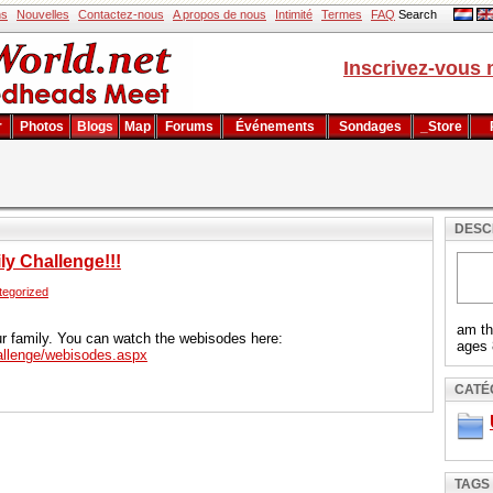
ns
Nouvelles
Contactez-nous
A propos de nous
Intimité
Termes
FAQ
Search
Inscrivez-vous 
r
Photos
Blogs
Map
Forums
Événements
Sondages
_Store
che
DESC
y Challenge!!!
tegorized
am th
our family. You can watch the webisodes here:
ages 
allenge/webisodes.aspx
CATÉ
TAGS