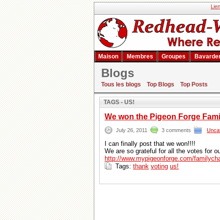
Lie
Maison
Membres
Groupes
Bavarde
Blogs
Résultat de la recher
Tous les blogs
Top Blogs
Top Posts
TAGS - US!
We won the Pigeon Forge Famil
July 26, 2011
3 comments
Unca
I can finally post that we won!!!!
We are so grateful for all the votes for 
http://www.mypigeonforge.com/familych
Tags:
thank
voting
us!