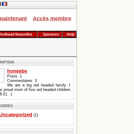
maintenant
Accès membre
Redhead Nouvelles
_Sponsors
_Help
RIPTION
honeebe
Posts: 1
Commentaires: 3
We are a big red headed family. I
e proud mom of five red headed children
8-21. :)
GORIES
Uncategorized
(1)