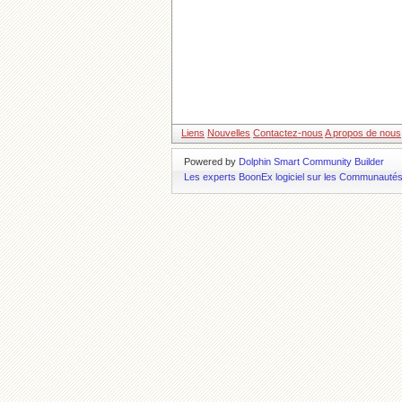
Liens
Nouvelles
Contactez-nous
A propos de nous
Powered by
Dolphin Smart Community Builder
Les experts BoonEx logiciel sur les Communauté