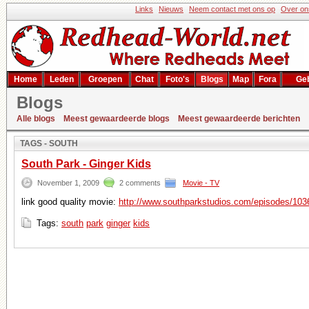
Links
Nieuws
Neem contact met ons op
Over on
Home
Leden
Groepen
Chat
Foto's
Blogs
Map
Fora
Geb
Blogs
Zoekresultaat
Alle blogs
Meest gewaardeerde blogs
Meest gewaardeerde berichten
TAGS - SOUTH
South Park - Ginger Kids
November 1, 2009
2 comments
Movie - TV
link good quality movie:
http://www.southparkstudios.com/episodes/103
Tags:
south
park
ginger
kids