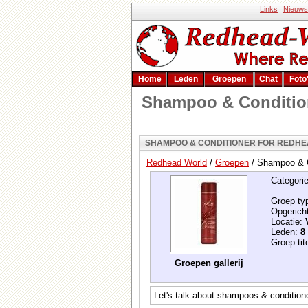
Links
Nieuws
Home
Leden
Groepen
Chat
Foto
Shampoo & Condition
SHAMPOO & CONDITIONER FOR REDH
Redhead World
/
Groepen
/
Shampoo & C
Categori
Groep ty
Opgerich
Locatie:
Leden:
8
Groep tit
Groepen gallerij
Let's talk about shampoos & conditione