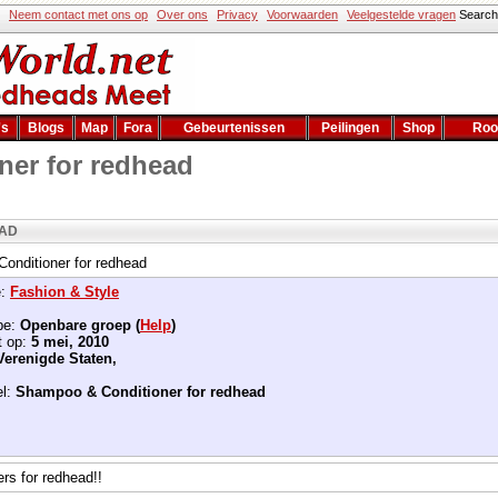
Neem contact met ons op
Over ons
Privacy
Voorwaarden
Veelgestelde vragen
Sear
's
Blogs
Map
Fora
Gebeurtenissen
Peilingen
Shop
Roo
er for redhead
EAD
onditioner for redhead
e:
Fashion & Style
pe:
Openbare groep (
Help
)
t op:
5 mei, 2010
Verenigde Staten,
el:
Shampoo & Conditioner for redhead
rs for redhead!!