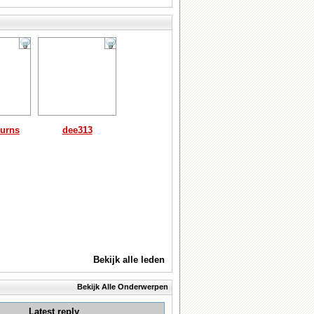
urns
dee313
Bekijk alle leden
Bekijk Alle Onderwerpen
Latest reply