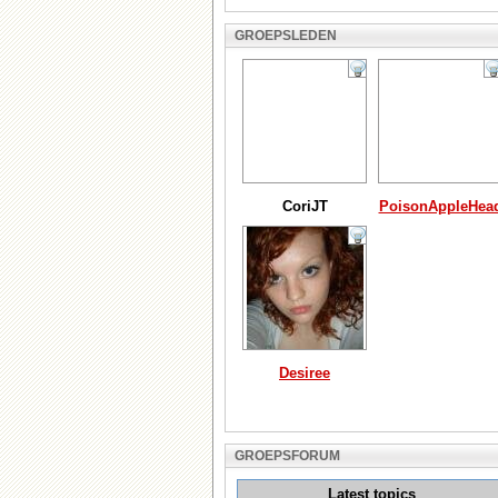
GROEPSLEDEN
CoriJT
PoisonAppleHea
Desiree
GROEPSFORUM
Latest topics