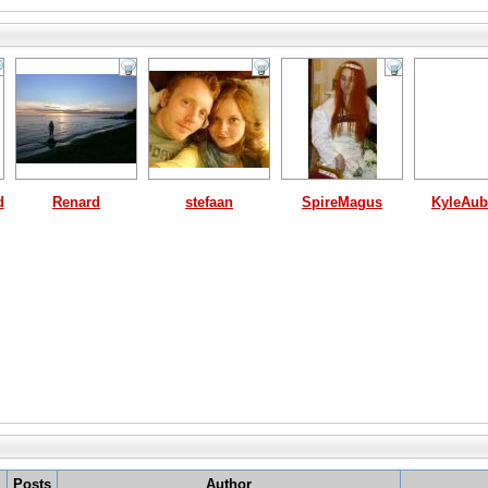
d
Renard
stefaan
SpireMagus
KyleAub
Posts
Author