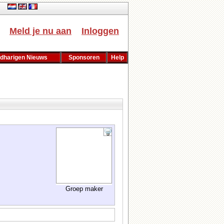
ch
Meld je nu aan
Inloggen
dharigen Nieuws
Sponsoren
Help
Groep maker