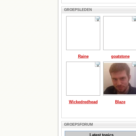
GROEPSLEDEN
Raine
goatstone
Wickedredhead
Blaze
GROEPSFORUM
Latest topics