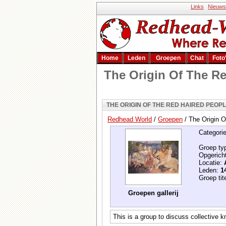
Links
Nieuws
Home
Leden
Groepen
Chat
Foto
The Origin Of The R
THE ORIGIN OF THE RED HAIRED PEOP
Redhead World
/
Groepen
/
The Origin 
Categori
Groep ty
Opgerich
Locatie:
Leden:
1
Groep tit
Groepen gallerij
This is a group to discuss collective k