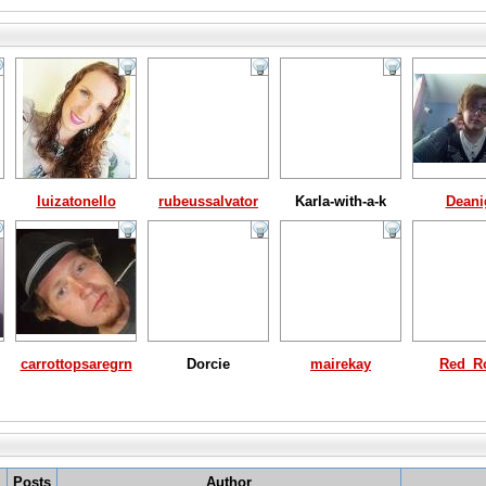
luizatonello
rubeussalvator
Karla-with-a-k
Deani
carrottopsaregrn
Dorcie
mairekay
Red_R
Posts
Author