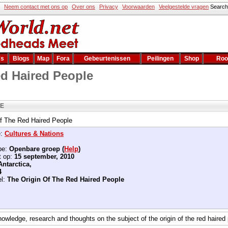
Neem contact met ons op
Over ons
Privacy
Voorwaarden
Veelgestelde vragen
Sear
's
Blogs
Map
Fora
Gebeurtenissen
Peilingen
Shop
Roo
ed Haired People
LE
Of The Red Haired People
e:
Cultures & Nations
pe:
Openbare groep (
Help
)
t op:
15 september, 2010
Antarctica,
4
el:
The Origin Of The Red Haired People
nowledge, research and thoughts on the subject of the origin of the red haired