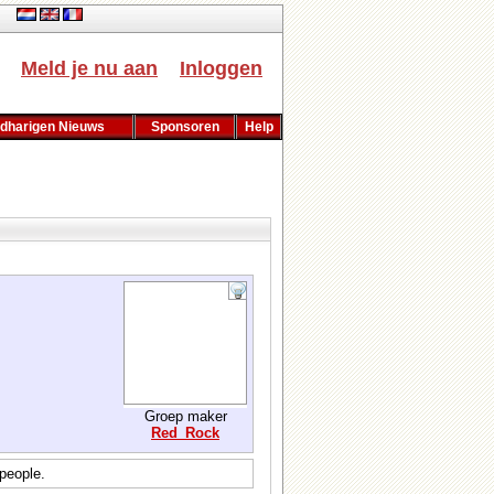
ch
Meld je nu aan
Inloggen
dharigen Nieuws
Sponsoren
Help
Groep maker
Red_Rock
 people.