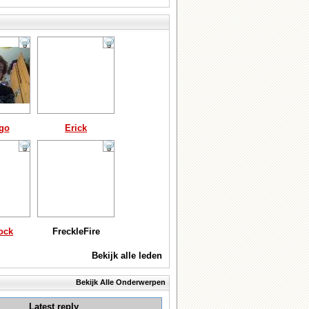
go
Erick
ock
FreckleFire
Bekijk alle leden
Bekijk Alle Onderwerpen
Latest reply