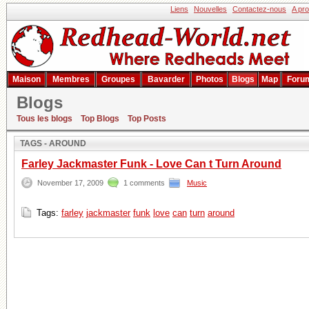
Liens
Nouvelles
Contactez-nous
A pr
Maison
Membres
Groupes
Bavarder
Photos
Blogs
Map
Foru
Blogs
Résultat de la recherche
Tous les blogs
Top Blogs
Top Posts
TAGS - AROUND
Farley Jackmaster Funk - Love Can t Turn Around
November 17, 2009
1 comments
Music
Tags:
farley
jackmaster
funk
love
can
turn
around