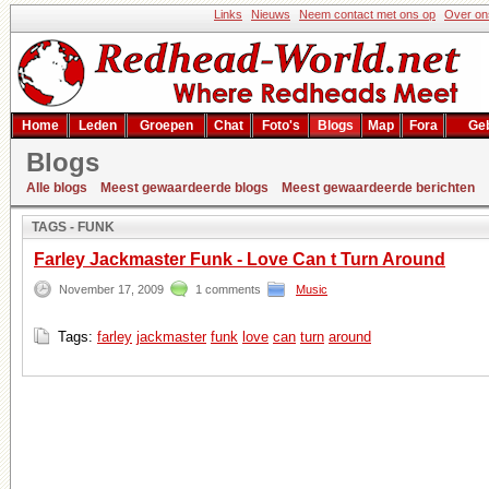
Links
Nieuws
Neem contact met ons op
Over on
Home
Leden
Groepen
Chat
Foto's
Blogs
Map
Fora
Geb
Blogs
Zoekresultaat
Alle blogs
Meest gewaardeerde blogs
Meest gewaardeerde berichten
TAGS - FUNK
Farley Jackmaster Funk - Love Can t Turn Around
November 17, 2009
1 comments
Music
Tags:
farley
jackmaster
funk
love
can
turn
around